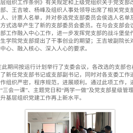
基层组织工作条例》有关规定和上级党组织关于党支部
卫部、王吉坡、杨峰及组织人事处领导出席了相关党支
票人、计票人名单，并对参选党支部委员会侯选人名单
的方式选举产生了新的支部委员会委员。
在与会支部会
支部工作融入中心工作，进一步发挥党支部的战斗堡垒
卫生学院党支部提出了干事创业的期望；王吉坡副院长
入中心、融入核心、深入人心的要求。
在此期间按运行计划举行了支委会议，各改选的支部也
生
了新任党支部书记或支部副书记，同时对各支委工作
工作
组织严密，程序规范，进展顺利。通过此项工作，
部
“三会一课”、主题党日和“两学一做”及党支部星级管
提升基层组织党建工作再上新水平。