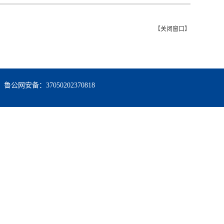
【
关闭窗口
】
鲁公网安备：37050202370818