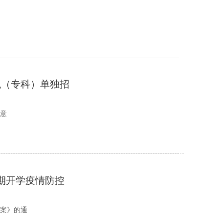
高职（专科）单独招
排意
学期开学疫情防控
方案》的通